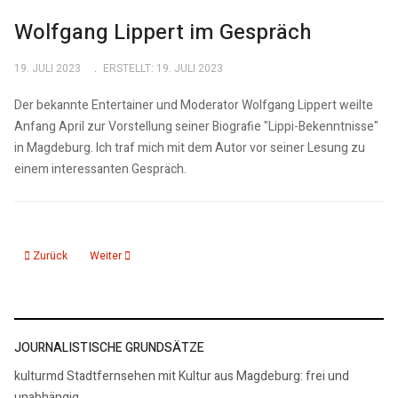
Wolfgang Lippert im Gespräch
19. JULI 2023
ERSTELLT: 19. JULI 2023
Der bekannte Entertainer und Moderator Wolfgang Lippert weilte
Anfang April zur Vorstellung seiner Biografie "Lippi-Bekenntnisse"
in Magdeburg. Ich traf mich mit dem Autor vor seiner Lesung zu
einem interessanten Gespräch.
Vorheriger Beitrag: Interview Birgit Vanderbeke "Das läßt sich ändern"
Nächster Beitrag: Adolf Muschg zu seinem Buch "Sax"
Zurück
Weiter
JOURNALISTISCHE GRUNDSÄTZE
kulturmd Stadtfernsehen mit Kultur aus Magdeburg: frei und
unabhängig