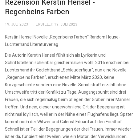
Rezension Kerstin Hensel -
Regenbeins Farben
19. JULI 2023
ERSTELLT: 19. JULI 2023
Kerstin Hensel Novelle „Regenbeins Farben“ Random House-
Luchterhand Literaturverlag
Die Autorin Kerstin Hensel fühlt sich als Lyrikerin und
Schriftstellerin scheinbar gleichermaßen wohl. 2016 erschien bei
Luchterhand ihr Gedichtband „Schleuderfigur“, nun eine Novelle.
„Regenbeins Farben“, erschienen Mitte März 2020, keine
Kurzgeschichte sondern eine Novelle. Somit straff erzählt ohne
Umschweife tritt der Konflikt zu Tage. Ausgangspunkt sind drei
Frauen, die sich regelmäßig beim pflegen der Gräber ihrer Männer
treffen. Und nein, dieser ungewöhnliche Ort der Begegnung ist
nicht mal idyllisch, weil er in der Nähe eines Flughafens liegt. Später
kommt noch der Witwer und Galerist Eduard auf den Friedhof.
Schnell ist er Teil der Begegnungen der drei Frauen. Immer wieder
ist er da, fungiert einstweilen, wie ein Motor, der Verwicklungen,