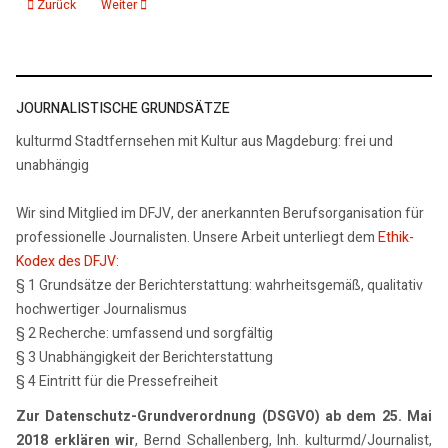
Vorheriger Beitrag: Rezension Albrecht Selge „Beethovn“ Rowohlt Verlag
Nächster Beitrag: Rezension Patrick Hofmann - Nagel im Himm
Zurück
Weiter
JOURNALISTISCHE GRUNDSÄTZE
kulturmd Stadtfernsehen mit Kultur aus Magdeburg: frei und
unabhängig
Wir sind Mitglied im DFJV, der anerkannten Berufsorganisation für
professionelle Journalisten. Unsere Arbeit unterliegt dem
Ethik-
Kodex des DFJV
:
§ 1 Grundsätze der Berichterstattung: wahrheitsgemäß, qualitativ
hochwertiger Journalismus
§ 2 Recherche: umfassend und sorgfältig
§ 3 Unabhängigkeit der Berichterstattung
§ 4 Eintritt für die Pressefreiheit
Zur Datenschutz-Grundverordnung (DSGVO) ab dem 25. Mai
2018 erklären wir
, Bernd Schallenberg, Inh. kulturmd/Journalist,