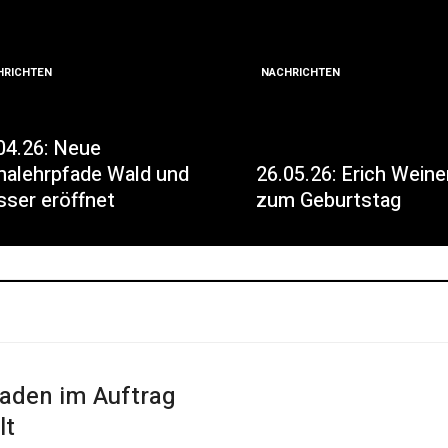
HRICHTEN
NACHRICHTEN
04.26: Neue
malehrpfade Wald und
26.05.26: Erich Weine
ser eröffnet
zum Geburtstag
laden im Auftrag
lt