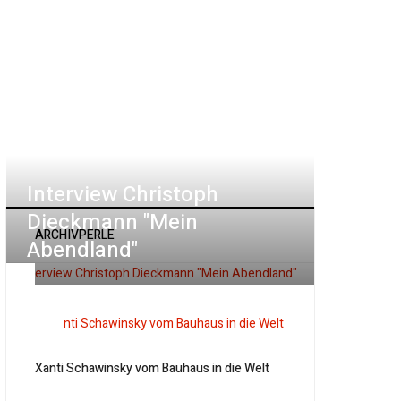
Interview Christoph
Dieckmann "Mein
ARCHIVPERLE
Abendland"
Xanti Schawinsky vom Bauhaus in die Welt