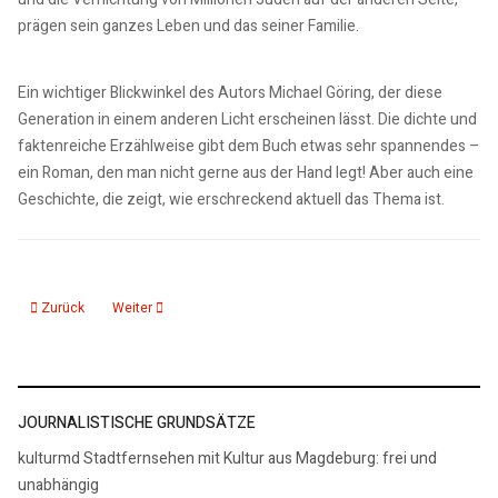
prägen sein ganzes Leben und das seiner Familie.
Ein wichtiger Blickwinkel des Autors Michael Göring, der diese
Generation in einem anderen Licht erscheinen lässt. Die dichte und
faktenreiche Erzählweise gibt dem Buch etwas sehr spannendes –
ein Roman, den man nicht gerne aus der Hand legt! Aber auch eine
Geschichte, die zeigt, wie erschreckend aktuell das Thema ist.
Vorheriger Beitrag: Rezension Meike Winnemuth: Bin im Garten
Nächster Beitrag: Rezension Iwan-Michelangelo D'Aprile „Fon
Zurück
Weiter
JOURNALISTISCHE GRUNDSÄTZE
kulturmd Stadtfernsehen mit Kultur aus Magdeburg: frei und
unabhängig