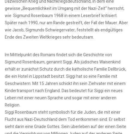
Dazwischen Krieg und Nachkriegsdeutschland, in dem eine
gewisse „Bequemlichkeit im Umgang mit der Nazi-Zeit“ herrscht,
wie Sigmund Rosenbaum 1968 in einem Leserbrief kritisiert.
Später nach 1990, nur am Rande gestreift, der Fall der Mauer. Aber
wie Jacob, Sigmunds Schwiegervater, feststellt als endgültiges
Ende des Zweiten Weltkrieges sehr bedeutsam.
Im Mittelpunkt des Romans findet sich die Geschichte von
Sigmund Rosenbaum, genannt Siggi. Als jüdisches Waisenkind
erhält er zunächst Schutz durch die katholische Familie Dellbrück,
die ein Hotel in Lippstadt besitzt. Siggi hat so eine Familie mit
Geschwistern. Mit 15 Jahren schickt ihn sein Ziehvater mit einem
Kindertransport nach England. Das bedeutet für Siggi ein neues
Leben mit einer neuen Sprache und sogar mit einer anderen
Religion.
Siggi Rosenbaum steht symbolisch für die Juden, die mit einer
Flucht aus Nazi-Deutschland dem Tod entkommen sind. Er selbst
sieht darin eine Gnade Gottes. Sein überleben auf der einen Seite
und die Vernichtung von Millionen Juden auf der anderen Seite,