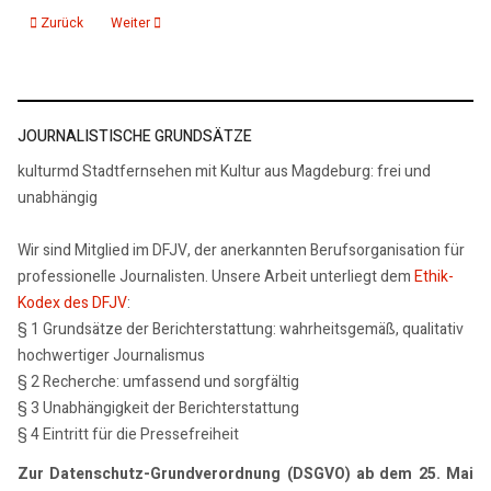
Vorheriger Beitrag: Übergabe eines Kruzifixes an Nachkommen eines Jüd
Nächster Beitrag: Gedenken an NS-Opfer
Zurück
Weiter
JOURNALISTISCHE GRUNDSÄTZE
kulturmd Stadtfernsehen mit Kultur aus Magdeburg: frei und
unabhängig
Wir sind Mitglied im DFJV, der anerkannten Berufsorganisation für
professionelle Journalisten. Unsere Arbeit unterliegt dem
Ethik-
Kodex des DFJV
:
§ 1 Grundsätze der Berichterstattung: wahrheitsgemäß, qualitativ
hochwertiger Journalismus
§ 2 Recherche: umfassend und sorgfältig
§ 3 Unabhängigkeit der Berichterstattung
§ 4 Eintritt für die Pressefreiheit
Zur Datenschutz-Grundverordnung (DSGVO) ab dem 25. Mai