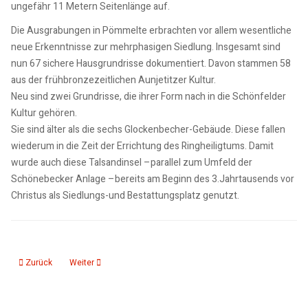
ungefähr 11 Metern Seitenlänge auf.
Die Ausgrabungen in Pömmelte erbrachten vor allem wesentliche
neue Erkenntnisse zur mehrphasigen Siedlung. Insgesamt sind
nun 67 sichere Hausgrundrisse dokumentiert. Davon stammen 58
aus der frühbronzezeitlichen Aunjetitzer Kultur.
Neu sind zwei Grundrisse, die ihrer Form nach in die Schönfelder
Kultur gehören.
Sie sind älter als die sechs Glockenbecher-Gebäude. Diese fallen
wiederum in die Zeit der Errichtung des Ringheiligtums. Damit
wurde auch diese Talsandinsel –parallel zum Umfeld der
Schönebecker Anlage –bereits am Beginn des 3.Jahrtausends vor
Christus als Siedlungs-und Bestattungsplatz genutzt.
Vorheriger Beitrag: Rezension Rolf Nagel, Das Hundeauge
Nächster Beitrag: 8. Mai, Tag der Befreiung
Zurück
Weiter