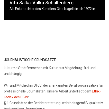
Vita Salka-Valka Schallenberg
Als Enkeltochter des Künstlers Otto Nagel bin ich 1972 in Ost-Berlin ins Leben gestartet. Meine Mutter nannte mich Salka-Valka nach dem Roman von
JOURNALISTISCHE GRUNDSÄTZE
kulturmd Stadtfernsehen mit Kultur aus Magdeburg: frei und
unabhängig
Wir sind Mitglied im DFJV, der anerkannten Berufsorganisation für
professionelle Journalisten. Unsere Arbeit unterliegt dem
Ethik-
Kodex des DFJV
:
§ 1 Grundsätze der Berichterstattung: wahrheitsgemäß, qualitativ
hochwertiger Journalismus