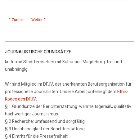
Vorheriger Beitrag: 22. März Weltwassertag
Nächster Beitrag: Sachsen-Anhalt Vorreiter beim Ausbau der W
Zurück
Weiter
JOURNALISTISCHE GRUNDSÄTZE
kulturmd Stadtfernsehen mit Kultur aus Magdeburg: frei und
unabhängig
Wir sind Mitglied im DFJV, der anerkannten Berufsorganisation für
professionelle Journalisten. Unsere Arbeit unterliegt dem
Ethik-
Kodex des DFJV
:
§ 1 Grundsätze der Berichterstattung: wahrheitsgemäß, qualitativ
hochwertiger Journalismus
§ 2 Recherche: umfassend und sorgfältig
§ 3 Unabhängigkeit der Berichterstattung
§ 4 Eintritt für die Pressefreiheit