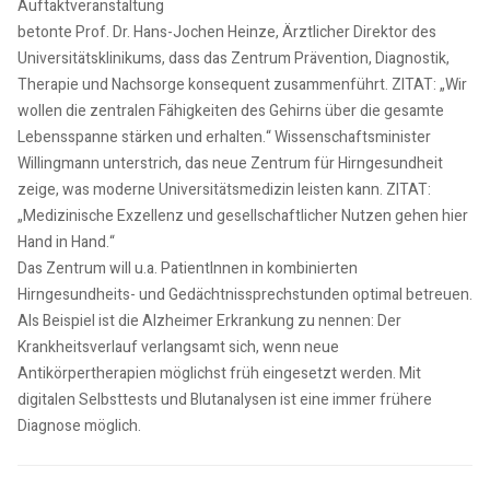
Auftaktveranstaltung
betonte Prof. Dr. Hans-Jochen Heinze, Ärztlicher Direktor des
Universitätsklinikums, dass das Zentrum Prävention, Diagnostik,
Therapie und Nachsorge konsequent zusammenführt. ZITAT: „Wir
wollen die zentralen Fähigkeiten des Gehirns über die gesamte
Lebensspanne stärken und erhalten.“ Wissenschaftsminister
Willingmann unterstrich, das neue Zentrum für Hirngesundheit
zeige, was moderne Universitätsmedizin leisten kann. ZITAT:
„Medizinische Exzellenz und gesellschaftlicher Nutzen gehen hier
Hand in Hand.“
Das Zentrum will u.a. PatientInnen in kombinierten
Hirngesundheits- und Gedächtnissprechstunden optimal betreuen.
Als Beispiel ist die Alzheimer Erkrankung zu nennen: Der
Krankheitsverlauf verlangsamt sich, wenn neue
Antikörpertherapien möglichst früh eingesetzt werden. Mit
digitalen Selbsttests und Blutanalysen ist eine immer frühere
Diagnose möglich.