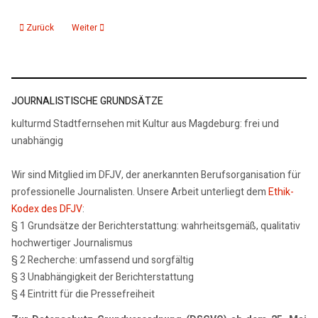
Vorheriger Beitrag: 22.05.26: Sanierung der historischen Rühlmann-Orgel 
Nächster Beitrag: 22.05.26: 6,3 Millionen Euro für das Harzklin
Zurück
Weiter
JOURNALISTISCHE GRUNDSÄTZE
kulturmd Stadtfernsehen mit Kultur aus Magdeburg: frei und
unabhängig
Wir sind Mitglied im DFJV, der anerkannten Berufsorganisation für
professionelle Journalisten. Unsere Arbeit unterliegt dem
Ethik-
Kodex des DFJV
:
§ 1 Grundsätze der Berichterstattung: wahrheitsgemäß, qualitativ
hochwertiger Journalismus
§ 2 Recherche: umfassend und sorgfältig
§ 3 Unabhängigkeit der Berichterstattung
§ 4 Eintritt für die Pressefreiheit