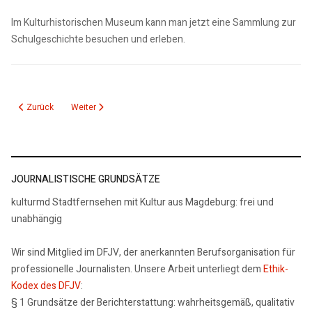
Im Kulturhistorischen Museum kann man jetzt eine Sammlung zur
Schulgeschichte besuchen und erleben.
Vorheriger Beitrag: 230216 Historische Kunstsammlung KHM
Nächster Beitrag: 280817 Circusmuseum Wiedereroeffnung
Zurück
Weiter
JOURNALISTISCHE GRUNDSÄTZE
kulturmd Stadtfernsehen mit Kultur aus Magdeburg: frei und
unabhängig
Wir sind Mitglied im DFJV, der anerkannten Berufsorganisation für
professionelle Journalisten. Unsere Arbeit unterliegt dem
Ethik-
Kodex des DFJV
:
§ 1 Grundsätze der Berichterstattung: wahrheitsgemäß, qualitativ