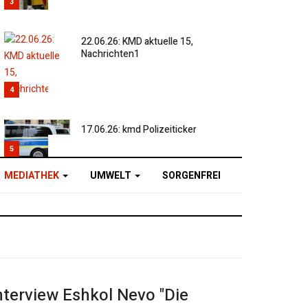
3
22.06.26: KMD aktuelle 15,
Nachrichten1
4
17.06.26: kmd Polizeiticker
5
MEDIATHEK
UMWELT
SORGENFREI
nterview Eshkol Nevo "Die