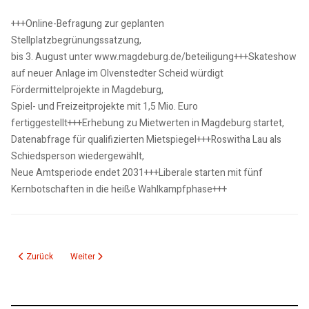
+++Online-Befragung zur geplanten
Stellplatzbegrünungssatzung,
bis 3. August unter www.magdeburg.de/beteiligung+++Skateshow
auf neuer Anlage im Olvenstedter Scheid würdigt
Fördermittelprojekte in Magdeburg,
Spiel- und Freizeitprojekte mit 1,5 Mio. Euro
fertiggestellt+++Erhebung zu Mietwerten in Magdeburg startet,
Datenabfrage für qualifizierten Mietspiegel+++Roswitha Lau als
Schiedsperson wiedergewählt,
Neue Amtsperiode endet 2031+++Liberale starten mit fünf
Kernbotschaften in die heiße Wahlkampfphase+++
Vorheriger Beitrag: 17.06.26: kmd Polizeiticker
Nächster Beitrag: 10.06.26: KMD_aktuelle 15_Nachrichten
Zurück
Weiter