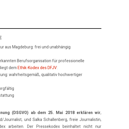
E
tur aus Magdeburg: frei und unabhängig
erkannten Berufsorganisation für professionelle
rliegt dem
Ethik-Kodex des DFJV
:
tung: wahrheitsgemäß, qualitativ hochwertiger
rgfältig
stattung
dnung (DSGVO) ab dem 25. Mai 2018 erklären wir
,
/Journalist, und Salka Schallenberg, freie Journalistin,
x arbeiten. Der Pressekodex beinhaltet nicht nur