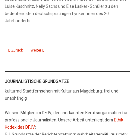
Luise Kaschnitz, Nelly Sachs und Else Lasker- Schüler zu den
bedeutendsten deutschsprachigen Lyrikerinnen des 20.
Jahrhunderts.
Vorheriger Beitrag: Mascha Kaleko Gedichte über das Leben II
Nächster Beitrag: Lyrik: Robert Seitz: Das Lied
Zurück
Weiter
JOURNALISTISCHE GRUNDSÄTZE
kulturmd Stadtfernsehen mit Kultur aus Magdeburg: frei und
unabhängig
Wir sind Mitglied im DFJV, der anerkannten Berufsorganisation für
professionelle Journalisten. Unsere Arbeit unterliegt dem
Ethik-
Kodex des DFJV
:
§ 1 Grundsätze der Berichterstattung: wahrheitsgemäß, qualitativ