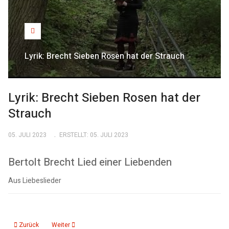
Lyrik: Brecht Sieben Rosen hat der Strauch
Lyrik: Brecht Sieben Rosen hat der
Strauch
05. JULI 2023
ERSTELLT: 05. JULI 2023
Bertolt Brecht Lied einer Liebenden
Aus Liebeslieder
Vorheriger Beitrag: Lyrik: Rilke Vergänglichkeit
Nächster Beitrag: Lyrik: Rilke Begegnung in der Kastanienallee
Zurück
Weiter