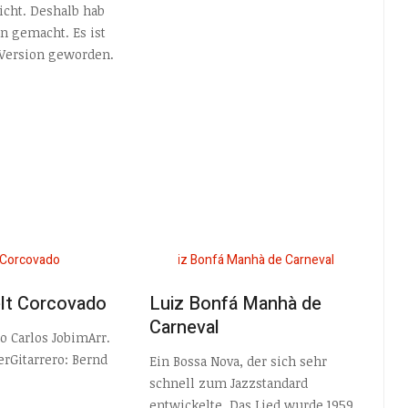
icht. Deshalb hab
n gemacht. Es ist
 Version geworden.
elt Corcovado
Luiz Bonfá Manhà de
Carneval
o Carlos JobimArr.
rGitarrero: Bernd
Ein Bossa Nova, der sich sehr
schnell zum Jazzstandard
entwickelte. Das Lied wurde 1959