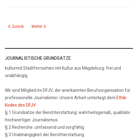
Vorheriger Beitrag: Sonntag, 12. Mai Muttertag – kulturmd angemerkt
Nächster Beitrag: Kommentar zum Bürgergeld
Zurück
Weiter
JOURNALISTISCHE GRUNDSÄTZE
kulturmd Stadtfernsehen mit Kultur aus Magdeburg: frei und
unabhängig
Wir sind Mitglied im DFJV, der anerkannten Berufsorganisation für
professionelle Journalisten. Unsere Arbeit unterliegt dem
Ethik-
Kodex des DFJV
:
§ 1 Grundsätze der Berichterstattung: wahrheitsgemäß, qualitativ
hochwertiger Journalismus
§ 2 Recherche: umfassend und sorgfältig
§ 3 Unabhängigkeit der Berichterstattung