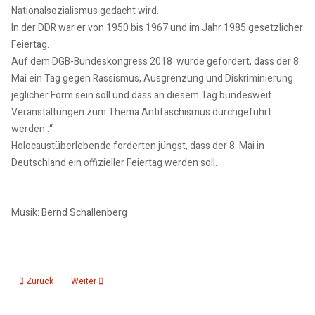
Nationalsozialismus gedacht wird.
In der DDR war er von 1950 bis 1967 und im Jahr 1985 gesetzlicher
Feiertag.
Auf dem DGB-Bundeskongress 2018 wurde gefordert, dass der 8.
Mai ein Tag gegen Rassismus, Ausgrenzung und Diskriminierung
jeglicher Form sein soll und dass an diesem Tag bundesweit
Veranstaltungen zum Thema Antifaschismus durchgeführt
werden .“
Holocaustüberlebende forderten jüngst, dass der 8. Mai in
Deutschland ein offizieller Feiertag werden soll.
Musik: Bernd Schallenberg
Vorheriger Beitrag: Zweites Ringheiligtum bei Pömmelte entdeckt
Nächster Beitrag: Lyrik: Erich Weinert, Der Mitläufer
Zurück
Weiter