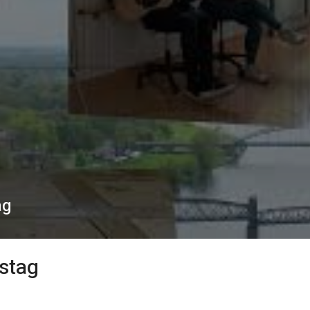
ag
bstag