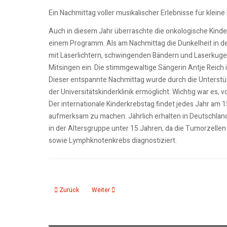
Ein Nachmittag voller musikalischer Erlebnisse für kleine
Auch in diesem Jahr überraschte die onkologische Kinder
einem Programm. Als am Nachmittag die Dunkelheit in den
mit Laserlichtern, schwingenden Bändern und Laserkugeln
Mitsingen ein. Die stimmgewaltige Sängerin Antje Reich
Dieser entspannte Nachmittag wurde durch die Unterstü
der Universitätskinderklinik ermöglicht. Wichtig war es, v
Der internationale Kinderkrebstag findet jedes Jahr am 1
aufmerksam zu machen. Jährlich erhalten in Deutschland
in der Altersgruppe unter 15 Jahren, da die Tumorzell
sowie Lymphknotenkrebs diagnostiziert.
Vorheriger Beitrag: Kinderschutznetzwerk mit neuem Interneta
Nächster Beitrag: Neuer Zertifikatskurs zur Qual
Zurück
Weiter