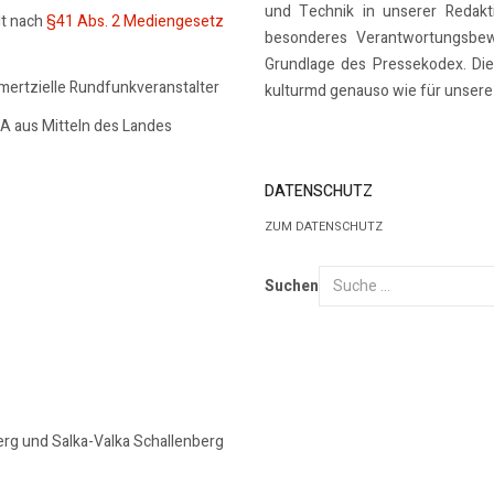
und Technik in unserer Redakti
lt nach
§41 Abs. 2 Mediengesetz
besonderes Verantwortungsbew
Grundlage des Pressekodex. Dies
mmertzielle Rundfunkveranstalter
kulturmd genauso wie für unsere 
SA aus Mitteln des Landes
DATENSCHUTZ
ZUM DATENSCHUTZ
Suchen
erg und Salka-Valka Schallenberg