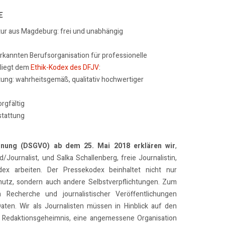
E
tur aus Magdeburg: frei und unabhängig
erkannten Berufsorganisation für professionelle
rliegt dem
Ethik-Kodex des DFJV
:
tung: wahrheitsgemäß, qualitativ hochwertiger
rgfältig
stattung
dnung (DSGVO) ab dem 25. Mai 2018 erklären wir
,
/Journalist, und Salka Schallenberg, freie Journalistin,
x arbeiten. Der Pressekodex beinhaltet nicht nur
utz, sondern auch andere Selbstverpflichtungen. Zum
n Recherche und journalistischer Veröffentlichungen
Daten. Wir als Journalisten müssen in Hinblick auf den
 Redaktionsgeheimnis, eine angemessene Organisation