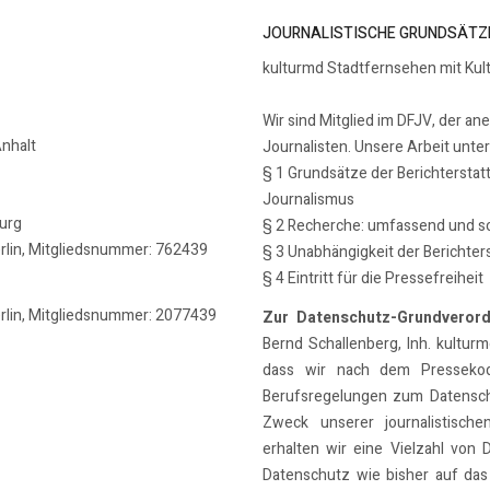
JOURNALISTISCHE GRUNDSÄTZ
kulturmd Stadtfernsehen mit Kul
Wir sind Mitglied im DFJV, der an
nhalt
Journalisten. Unsere Arbeit unte
§ 1 Grundsätze der Berichterstat
Journalismus
burg
§ 2 Recherche: umfassend und so
erlin, Mitgliedsnummer: 762439
§ 3 Unabhängigkeit der Berichter
§ 4 Eintritt für die Pressefreiheit
erlin, Mitgliedsnummer: 2077439
Zur Datenschutz-Grundveror
Bernd Schallenberg, Inh. kulturmd
dass wir nach dem Pressekode
Berufsregelungen zum Datensch
Zweck unserer journalistische
erhalten wir eine Vielzahl von 
Datenschutz wie bisher auf das