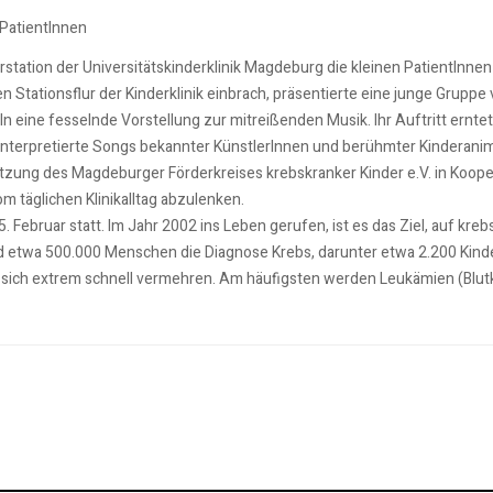
 PatientInnen
station der Universitätskinderklinik Magdeburg die kleinen PatientInnen
 Stationsflur der Kinderklinik einbrach, präsentierte eine junge Grupp
 eine fesselnde Vorstellung zur mitreißenden Musik. Ihr Auftritt erntet
 interpretierte Songs bekannter KünstlerInnen und berühmter Kinderanim
tzung des Magdeburger Förderkreises krebskranker Kinder e.V. in Koope
om täglichen Klinikalltag abzulenken.
5. Februar statt. Im Jahr 2002 ins Leben gerufen, ist es das Ziel, auf 
 etwa 500.000 Menschen die Diagnose Krebs, darunter etwa 2.200 Kinde
en sich extrem schnell vermehren. Am häufigsten werden Leukämien (Bl
uftritt
ifizierung von Lehrkräften im Seiteneinstieg