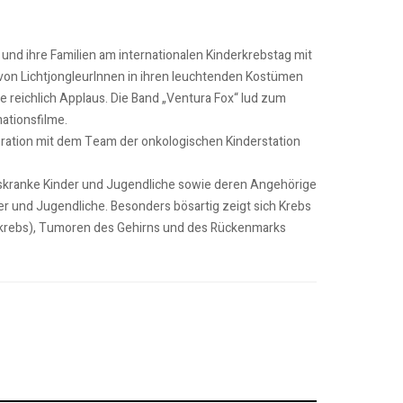
 und ihre Familien am internationalen Kinderkrebstag mit
e von LichtjongleurInnen in ihren leuchtenden Kostümen
e reichlich Applaus. Die Band „Ventura Fox“ lud zum
ationsfilme.
ration mit dem Team der onkologischen Kinderstation
krebskranke Kinder und Jugendliche sowie deren Angehörige
r und Jugendliche. Besonders bösartig zeigt sich Krebs
utkrebs), Tumoren des Gehirns und des Rückenmarks