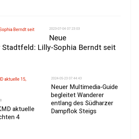
2023-07-04 07:23:03
Neue
tadtfeld: Lilly-Sophia Berndt seit
2024-05-23 07:44:43
Neuer Multimedia-Guide
begleitet Wanderer
8
entlang des Südharzer
KMD aktuelle
Dampflok Steigs
chten 4