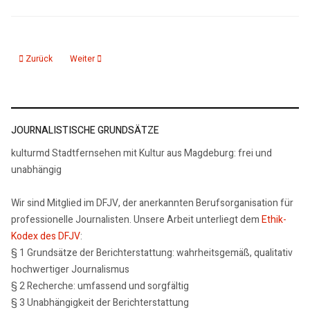
Vorheriger Beitrag: Eltern-Kind-Zimmer für Stadtrat im Alten Rathaus eingeri
Nächster Beitrag: Archaeologische Grabungen auf dem künftig
Zurück
Weiter
JOURNALISTISCHE GRUNDSÄTZE
kulturmd Stadtfernsehen mit Kultur aus Magdeburg: frei und
unabhängig
Wir sind Mitglied im DFJV, der anerkannten Berufsorganisation für
professionelle Journalisten. Unsere Arbeit unterliegt dem
Ethik-
Kodex des DFJV
:
§ 1 Grundsätze der Berichterstattung: wahrheitsgemäß, qualitativ
hochwertiger Journalismus
§ 2 Recherche: umfassend und sorgfältig
§ 3 Unabhängigkeit der Berichterstattung