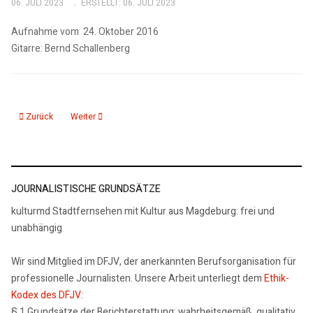
06. JULI 2023
ERSTELLT: 06. JULI 2023
Aufnahme vom 24. Oktober 2016
Gitarre: Bernd Schallenberg
Vorheriger Beitrag: Mediterranean Sundance Paco de Lucia und Al di Meola
Nächster Beitrag: Luiz Bonfá Manhà de Carneval
Zurück
Weiter
JOURNALISTISCHE GRUNDSÄTZE
kulturmd Stadtfernsehen mit Kultur aus Magdeburg: frei und
unabhängig
Wir sind Mitglied im DFJV, der anerkannten Berufsorganisation für
professionelle Journalisten. Unsere Arbeit unterliegt dem
Ethik-
Kodex des DFJV
:
§ 1 Grundsätze der Berichterstattung: wahrheitsgemäß, qualitativ