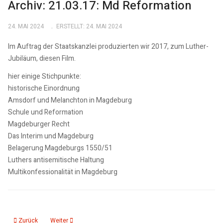
Archiv: 21.03.17: Md Reformation
24. MAI 2024
ERSTELLT: 24. MAI 2024
Im Auftrag der Staatskanzlei produzierten wir 2017, zum Luther-
Jubiläum, diesen Film.
hier einige Stichpunkte:
historische Einordnung
Amsdorf und Melanchton in Magdeburg
Schule und Reformation
Magdeburger Recht
Das Interim und Magdeburg
Belagerung Magdeburgs 1550/51
Luthers antisemitische Haltung
Multikonfessionalität in Magdeburg
Vorheriger Beitrag: Per Video in die Vorgeschichte
Nächster Beitrag: Einzigartige Frühdrucke in der Stadtbibliot
Zurück
Weiter