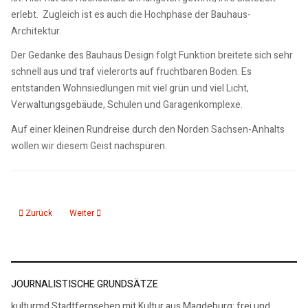
erlebt. Zugleich ist es auch die Hochphase der Bauhaus-
Architektur.
Der Gedanke des Bauhaus Design folgt Funktion breitete sich sehr
schnell aus und traf vielerorts auf fruchtbaren Boden. Es
entstanden Wohnsiedlungen mit viel grün und viel Licht,
Verwaltungsgebäude, Schulen und Garagenkomplexe.
Auf einer kleinen Rundreise durch den Norden Sachsen-Anhalts
wollen wir diesem Geist nachspüren.
Vorheriger Beitrag: Die Moderne im Süden Sachsen-Anhalt -100 Jahre Bauh
Nächster Beitrag: Magdeburg Reformstadt der Moderne
Zurück
Weiter
JOURNALISTISCHE GRUNDSÄTZE
kulturmd Stadtfernsehen mit Kultur aus Magdeburg: frei und