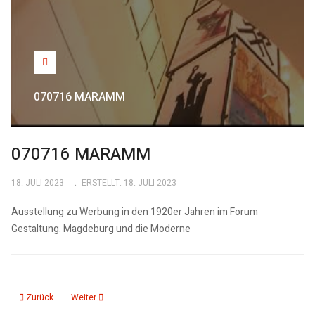
070716 MARAMM
070716 MARAMM
18. JULI 2023
ERSTELLT: 18. JULI 2023
Ausstellung zu Werbung in den 1920er Jahren im Forum
Gestaltung. Magdeburg und die Moderne
Vorheriger Beitrag: 300616 Architektur Design
Nächster Beitrag: 021116 Carl Krayl Sonderausstellung
Zurück
Weiter