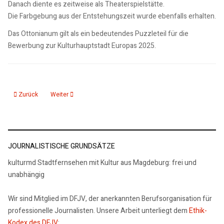
Danach diente es zeitweise als Theaterspielstätte.
Die Farbgebung aus der Entstehungszeit wurde ebenfalls erhalten.
Das Ottonianum gilt als ein bedeutendes Puzzleteil für die
Bewerbung zur Kulturhauptstadt Europas 2025.
Vorheriger Beitrag: Ein Museum entsteht - Dommuseum vor der Eröffnung
Nächster Beitrag: Bilderbogen aus dem 19 Jh im Kulturhist
Zurück
Weiter
JOURNALISTISCHE GRUNDSÄTZE
kulturmd Stadtfernsehen mit Kultur aus Magdeburg: frei und
unabhängig
Wir sind Mitglied im DFJV, der anerkannten Berufsorganisation für
professionelle Journalisten. Unsere Arbeit unterliegt dem
Ethik-
Kodex des DFJV
: