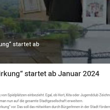
ung“ startet ab
irkung“ startet ab Januar 2024
nung von Spielplätzen einbezieht. Egal, ob Hort, Kita oder Jugendclub Zei
l man nun auf die gesamte Stadtgesellschaft erweitern.
rkung“ vor. Das soll das mitwirken durch BürgerInnen in der Stadt förd