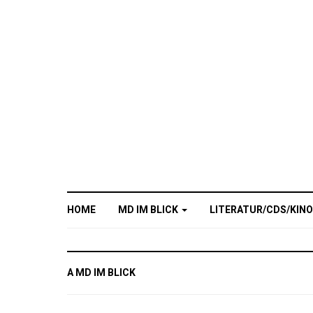
HOME
MD IM BLICK
LITERATUR/CDS/KIN
A MD IM BLICK