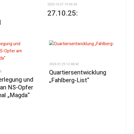
2025-10-27 10:04:34
27.10.25:
1
2024-01-29 12:48:40
Quartiersentwicklung
6
erlegung und
„Fahlberg-List“
an NS-Opfer
al „Magda“