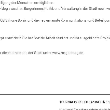
eiligung der Menschen ermöglichen.
ialog zwischen BürgerInnen, Politik und Verwaltung in der Stadt noch we
t. OB Simone Borris und die neu ernannte Kommunikations- und Beteilig
pt entwickelt. Sie hat Soziale Arbeit studiert und ist ausgebildete Proj
er die Internetseite der Stadt unter www.magdeburg.de.
“
 Hyparschale in Magdeburg
JOURNALISTISCHE GRUNDSÄTZ