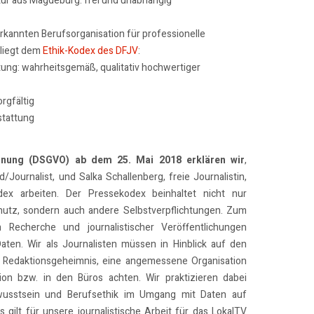
tur aus Magdeburg: frei und unabhängig
erkannten Berufsorganisation für professionelle
rliegt dem
Ethik-Kodex des DFJV
:
tung: wahrheitsgemäß, qualitativ hochwertiger
rgfältig
stattung
dnung (DSGVO) ab dem 25. Mai 2018 erklären wir
,
/Journalist, und Salka Schallenberg, freie Journalistin,
x arbeiten. Der Pressekodex beinhaltet nicht nur
utz, sondern auch andere Selbstverpflichtungen. Zum
n Recherche und journalistischer Veröffentlichungen
Daten. Wir als Journalisten müssen in Hinblick auf den
 Redaktionsgeheimnis, eine angemessene Organisation
on bzw. in den Büros achten. Wir praktizieren dabei
usstsein und Berufsethik im Umgang mit Daten auf
 gilt für unsere journalistische Arbeit für das LokalTV