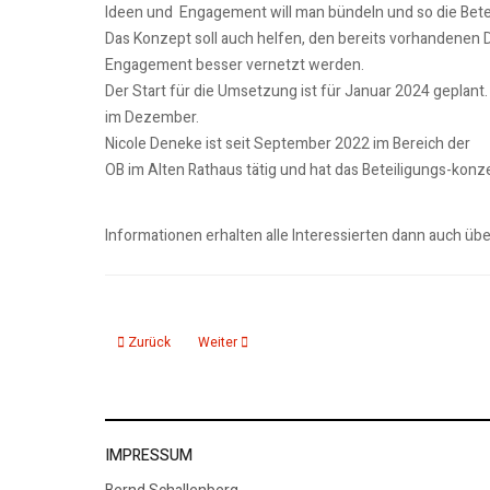
Ideen und Engagement will man bündeln und so die Bet
Das Konzept soll auch helfen, den bereits vorhandenen D
Engagement besser vernetzt werden.
Der Start für die Umsetzung ist für Januar 2024 geplan
im Dezember.
Nicole Deneke ist seit September 2022 im Bereich der
OB im Alten Rathaus tätig und hat das Beteiligungs-konze
Informationen erhalten alle Interessierten dann auch üb
Vorheriger Beitrag: Spende an Verein „Machdeburjer mit Herz
Nächster Beitrag: MVGM übernimmt Betrieb der
Zurück
Weiter
IMPRESSUM