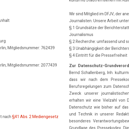
kulturmd Stadtfernsehen mit Kul
Wir sind Mitglied im DFJV, der an
nhalt
Journalisten. Unsere Arbeit unte
§ 1 Grundsätze der Berichterstat
Journalismus
burg
§ 2 Recherche: umfassend und so
erlin, Mitgliedsnummer: 762439
§ 3 Unabhängigkeit der Berichter
§ 4 Eintritt für die Pressefreiheit
erlin, Mitgliedsnummer: 2077439
Zur Datenschutz-Grundveror
Bernd Schallenberg, Inh. kulturmd
dass wir nach dem Pressekode
Berufsregelungen zum Datensch
Zweck unserer journalistische
erhalten wir eine Vielzahl von 
Datenschutz wie bisher auf das
und Technik in unserer Redakti
lt nach
§41 Abs. 2 Mediengesetz
besonderes Verantwortungsbew
Grundlage des Pressekodex. Dies