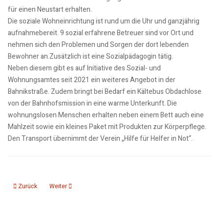
für einen Neustart erhalten.
Die soziale Wohneinrichtung ist rund um die Uhr und ganzjährig
aufnahmebereit. 9 sozial erfahrene Betreuer sind vor Ort und
nehmen sich den Problemen und Sorgen der dort lebenden
Bewohner an.Zusätzlich ist eine Sozialpädagogin tätig.
Neben diesem gibt es auf Initiative des Sozial- und
Wohnungsamtes seit 2021 ein weiteres Angebot in der
Bahnikstraße. Zudem bringt bei Bedarf ein Kältebus Obdachlose
von der Bahnhofsmission in eine warme Unterkunft. Die
wohnungslosen Menschen erhalten neben einem Bett auch eine
Mahlzeit sowie ein kleines Paket mit Produkten zur Körperpflege.
Den Transport übernimmt der Verein „Hilfe für Helfer in Not“.
Vorheriger Beitrag: Magdeburg benötigt weiteres Gymnasium
Nächster Beitrag: Sechs Projekte für Denkmalpflege Bundespr
Zurück
Weiter