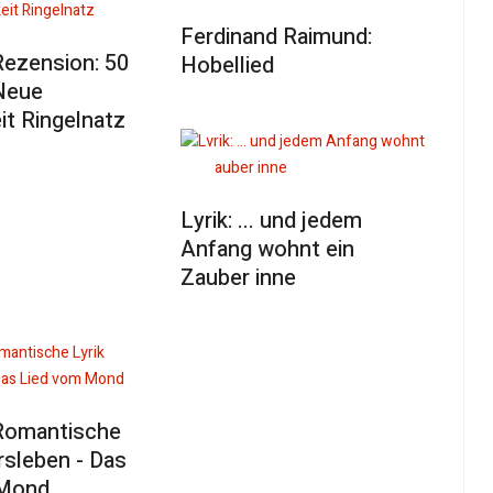
Ferdinand Raimund:
Rezension: 50
Hobellied
Neue
it Ringelnatz
Lyrik: ... und jedem
Anfang wohnt ein
Zauber inne
 Romantische
ersleben - Das
 Mond