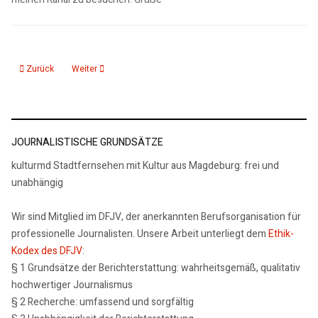
Vorheriger Beitrag: Reaktion auf die Filmproduktion zum 20. Jubiläum de
Nächster Beitrag: Reportage "Magdeburg folgt der Reformatio
Zurück
Weiter
JOURNALISTISCHE GRUNDSÄTZE
kulturmd Stadtfernsehen mit Kultur aus Magdeburg: frei und
unabhängig
Wir sind Mitglied im DFJV, der anerkannten Berufsorganisation für
professionelle Journalisten. Unsere Arbeit unterliegt dem
Ethik-
Kodex des DFJV
:
§ 1 Grundsätze der Berichterstattung: wahrheitsgemäß, qualitativ
hochwertiger Journalismus
§ 2 Recherche: umfassend und sorgfältig