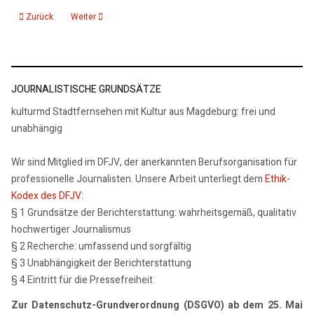
Vorheriger Beitrag: 07.01.25: Chamasin by bernd schallenberg
Nächster Beitrag: Dust in the Wind, Cansas
Zurück
Weiter
JOURNALISTISCHE GRUNDSÄTZE
kulturmd Stadtfernsehen mit Kultur aus Magdeburg: frei und
unabhängig
Wir sind Mitglied im DFJV, der anerkannten Berufsorganisation für
professionelle Journalisten. Unsere Arbeit unterliegt dem
Ethik-
Kodex des DFJV
:
§ 1 Grundsätze der Berichterstattung: wahrheitsgemäß, qualitativ
hochwertiger Journalismus
§ 2 Recherche: umfassend und sorgfältig
§ 3 Unabhängigkeit der Berichterstattung
§ 4 Eintritt für die Pressefreiheit
Zur Datenschutz-Grundverordnung (DSGVO) ab dem 25. Mai