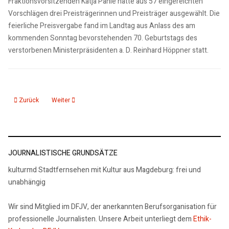
Fraktionsvorsitzenden Katja Pähle hatte aus 57 eingereichten
Vorschlägen drei Preisträgerinnen und Preisträger ausgewählt. Die
feierliche Preisvergabe fand im Landtag aus Anlass des am
kommenden Sonntag bevorstehenden 70. Geburtstags des
verstorbenen Ministerpräsidenten a. D. Reinhard Höppner statt.
Vorheriger Beitrag: Weltweite Lesung für Menschenrechte und Pressefreihei
Nächster Beitrag: Gegen Rechtsextremismus und Rassismus
Zurück
Weiter
JOURNALISTISCHE GRUNDSÄTZE
kulturmd Stadtfernsehen mit Kultur aus Magdeburg: frei und
unabhängig
Wir sind Mitglied im DFJV, der anerkannten Berufsorganisation für
professionelle Journalisten. Unsere Arbeit unterliegt dem
Ethik-