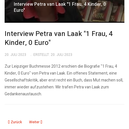
Interview Petra van Laak "1 Frau, 4 Kinder, 0
Euro"
Interview Petra van Laak "1 Frau, 4
Kinder, 0 Euro"
20. JULI 2023
ERSTELLT: 20. JULI 2023
Zur Leipziger Buchmesse 2012 erschien die Biografie "1 Frau, 4
Kinder, 0 Euro" von Petra van Laak. Ein offenes Statement, eine
Gesellschaftskritik, aber erst recht ein Buch, dass Mut machen soll,
immer wieder aufzustehen. Wir trafen Petra van Laak zum
Gedankenaustausch.
Vorheriger Beitrag: Interview Robert von Lucius "Drei baltische Wege"
Nächster Beitrag: Interview mit Isabell Abedi
Zurück
Weiter