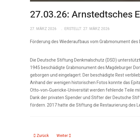
27.03.26: Arnstedtsches 
27. MÄRZ 2026
ERSTELLT: 27. MÄRZ 2026
Förderung des Wiederaufbaus vom Grabmonument des D
Die Deutsche Stiftung Denkmalschutz (DSD) unterstütz
1945 beschädigte Grabmonument des Magdeburger Domherr
geborgen und eingelagert. Der beschädigte Rest verblieb
Anhand der wenigen historischen Fotos konnte das Epit
Otto‑von‑Guericke‑Universität werden fehlende Teile mi
Dank der privaten Spender und Stifter der Deutsche Sti
fördern. 2017 hatte die Stiftung die Restaurierung des L
Vorheriger Beitrag: 27.03.26: Weitere 45 Millionen Euro für 
Nächster Beitrag: 27.03.26: Sinfoniekonzert zu 
Zurück
Weiter