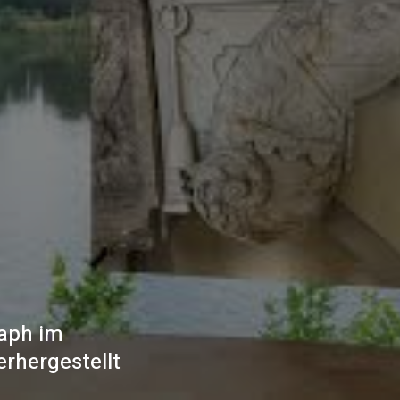
taph im
rhergestellt