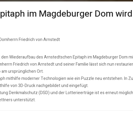
Epitaph im Magdeburger Dom wird 
omherrn Friedrich von Arnstedt
t den Wiederaufbau des Arnstedtschen Epitaph im Magdeburger Dom mit
n Friedrich von Arnstedt und seiner Familie lässt sich nun restaurie
 am ursprünglichen Ort.
aph mithilfe moderner Technologien wie ein Puzzle neu entstehen. In
thilfe von 3D-Druck nachgebildet und eingefügt.
ftung Denkmalschutz (DSD) und der Lotterieerträge ist es erneut mögli
ettners unterstützt.
Sachsen Anhalts Bahnhöfe
Ostern im Harz